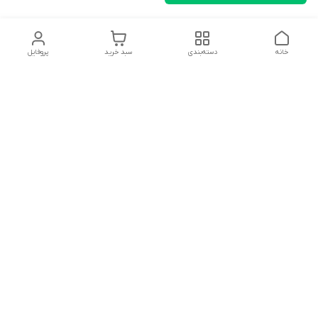
خانه
دسته‌بندی
سبد خرید
پروفایل
دسترسی سریع
تماس با ما
شکایات
درباره ما
قوانین و مقررات
سیاست حریم خصوصی
سلام به همه مانا کالایی های گل با توجه به فرارسیدن ایام عید
نوروز تمامی سفارشات تاریخ 1403/12/25 بعد از تعطیلات رسمی