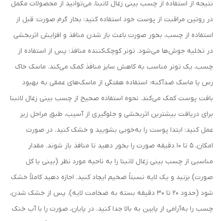
نتیجه از استفاده از چسب بینی زغال لانبنا، می‌توانید از محصولات مکمل
در روتین مراقبت از پوست خود استفاده کنید: بخار گرم صورت: قبل از
استفاده از چسب، بخور صورت باعث باز شدن منافذ و افزایش اثربخشی
در تخلیه جوش‌ها می‌شود. تونر کوچک‌کننده منافذ: پس از استفاده از
چسب، یک تونر مناسب به کاهش سایز منافذ کمک می‌کند. ماسک خاک
رس یا ماسک ضدآکنه: استفاده هفتگی از ماسک‌های عمقی به بهبود
بافت پوست کمک می‌کند. نحوه استفاده صحیح از چسب بینی زغال لانبنا
برای دریافت بیشترین اثربخشی و جلوگیری از آسیب، طبق مراحل زیر
عمل کنید: ابتدا پوست را به‌خوبی بشویید و خشک کنید. در صورت
امکان، 5 تا 10 دقیقه صورت را بخور دهید تا منافذ باز شوند. مقدار
مناسبی از چسب بینی زغال لانبنا را به ناحیه مورد نظر (بینی یا کل
صورت) بزنید و یک لایه نسبتاً ضخیم ایجاد کنید. اجازه دهید کاملاً خشک
شود (حدود 20 تا 30 دقیقه بسته به ضخامت لایه). پس از خشک شدن،
چسب را به‌آرامی از پایین به بالا جدا کنید. در پایان، صورت را با آب خنک