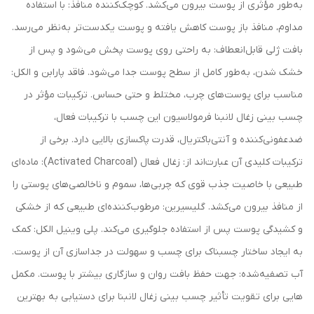
به‌طور مؤثری از پوست بیرون می‌کشد. کوچک‌کننده منافذ: با استفاده
مداوم، منافذ باز پوست کاهش یافته و پوست یکدست‌تر به‌نظر می‌رسد.
بافت ژلی قابل‌انعطاف: به راحتی روی پوست پخش می‌شود و پس از
خشک شدن، به‌طور کامل از سطح پوست جدا می‌شود. فاقد پارابن و الکل:
مناسب برای پوست‌های چرب، مختلط و حتی حساس. ترکیبات مؤثر در
چسب بینی زغال لانبنا فرمولاسیون این چسب با ترکیبات فعال،
ضدعفونی‌کننده و آنتی‌باکتریال، قدرت پاکسازی بالایی دارد. برخی از
ترکیبات کلیدی آن عبارت‌اند از: زغال فعال (Activated Charcoal): ماده‌ای
طبیعی با خاصیت جذب قوی که چربی‌ها، سموم و ناخالصی‌های پوستی را
از منافذ بیرون می‌کشد. گلیسیرین: مرطوب‌کننده‌ای طبیعی که از خشکی
و کشیدگی پوست پس از استفاده جلوگیری می‌کند. پلی وینیل الکل: کمک
به ایجاد ساختار چسبناک برای چسب و سهولت در جداسازی آن از پوست.
آب تصفیه‌شده: جهت حفظ بافت روان و سازگاری بیشتر با پوست. مکمل‌
هایی برای تقویت تأثیر چسب بینی زغال لانبنا برای دستیابی به بهترین