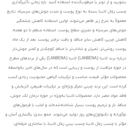
بشویید و از تونر یا مرطوب‌کننده استفاده کنید. بازه زمانی تأثیرگذاری
چسب زغال لانبنا بسته به نوع پوست و شدت جوش‌های سرسیاه، نتایج
معمولاً به شرح زیر ظاهر می‌شوند: اولین استفاده: کاهش چشمگیر
جوش‌های سرسیاه و تمیزی سطح پوست. استفاده منظم تا دو هفته:
کاهش چربی، کاهش سایز منافذ و بافت نرم‌تر پوست. بعد از یک ماه:
پوست روشن‌تر، تمیزتر و شاداب‌تر با منافذ کوچک‌تر و کمتر جوش‌دار.
درباره برند لانبنا (LANBENA) لانبنا (LANBENA) یکی از برندهای مطرح
در حوزه مراقبت از پوست و زیبایی است که در سال‌های اخیر به‌واسطه
محصولات مؤثر، قیمت مناسب و ترکیبات گیاهی محبوبیت زیادی کسب
کرده است. این برند چینی تمرکز ویژه‌ای بر ترکیبات طبیعی، اثربخش و
فاقد مواد مضر دارد. محصولات لانبنا به‌ویژه در حوزه درمان لک، جوش،
منافذ باز و ترمیم پوست بسیار شناخته‌شده‌اند و اغلب با فرمول‌های
نوآورانه و تکنولوژی‌های روز تولید می‌شوند. جمع بندی؛ پاکسازی آسان و
مؤثر با چسب زغال لانبنا چسب بینی زغال لانبنا، با ساختاری حرفه‌ای،