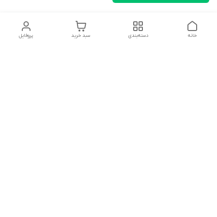
خانه
دسته‌بندی
سبد خرید
پروفایل
دسترسی سریع
تماس با ما
شکایات
درباره ما
قوانین و مقررات
سیاست حریم خصوصی
سلام به همه مانا کالایی های گل با توجه به فرارسیدن ایام عید
نوروز تمامی سفارشات تاریخ 1403/12/25 بعد از تعطیلات رسمی