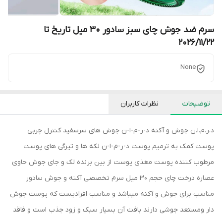
سرم ضد جوش چای سبز سادور 30 میل تاریخ تا
2026/11/22
None
توضیحات
نظرات کاربران
د.ر.م.ا.ن جوش و آکنه د-ر-م-ا-ن جوش های سرسفید کنترل چربی
پوست کمک به ترمیم پوست د-ر-م-ا-ن لکه ها و تیرگی های پوست
مرطوب کننده پوست مغذی پوست از بین برنده لک و جای جوش حاوی
عصاره درخت چای حجم 30 میل سرم تخصصی آکنه و جوش سادور
مناسب برای جوش و آکنه میباشد و مناسب افرادیست که پوست جوش
دار و‌مستعد جوشی دارند بافت آن بسیار سبک و زود جذب است و فاقد