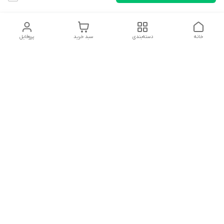
خانه
دسته‌بندی
سبد خرید
پروفایل
دسترسی سریع
تماس با ما
شکایات
درباره ما
قوانین و مقررات
سیاست حریم خصوصی
سلام به همه مانا کالایی های گل با توجه به فرارسیدن ایام عید
نوروز تمامی سفارشات تاریخ 1403/12/25 بعد از تعطیلات رسمی