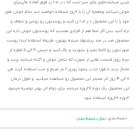
چربی میباشدحاوی چای سبز است که د-ر-م-ا-ن فوق العاده عالی‌برای
جوش میباشد و‌معجزه آن را با 7روز استفاده خواهید دید تمام جوش های
خود را با این محصول د-ر-م-ا-ن کنید و پوستتون رو روشن و شفاف و
نرم کنید پس اگر شما هم از افرادی هستید که پوستتون جوش داره این
محصول صد در صد پیشنهاد میشه بهتون. طریقه استفاده ابتدا پوست
صورتتون رو کاملا تمیز و بشورید و‌ پاک کنید و سپس 3 الی 5 قطره از
سرم روی قسمت هایی از صورت که شامل جوش و آکنه میباشد بزنید و
ماساژ بدید تا فورا جذب بشود روزی 2 بار صبح و شب استفاده گردد طی
7 الی 14 روز اثر محشر این محصول رو مشاهده میکنید. و طول درمان
این محصول یک دوره 28روزه میباشد برای دوام اثر بهتر توصیه میشود
2‌دوره 28‌روزه استفاده شود.
دسته‌بندی
:
بدون دسته‌بندی