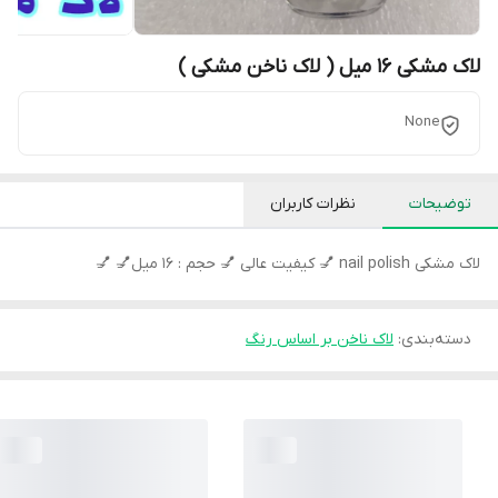
لاک مشکی 16 میل ( لاک ناخن مشکی )
None
توضیحات
نظرات کاربران
لاک مشکی nail polish 💅 کیفیت عالی 💅 حجم : 16 میل💅 💅
دسته‌بندی
:
لاک ناخن بر اساس رنگ