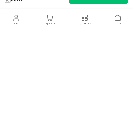
خانه
دسته‌بندی
سبد خرید
پروفایل
دسترسی سریع
تماس با ما
شکایات
درباره ما
قوانین و مقررات
سیاست حریم خصوصی
سلام به همه مانا کالایی های گل با توجه به فرارسیدن ایام عید