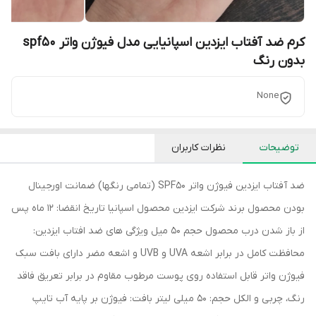
کرم ضد آفتاب ایزدین اسپانیایی مدل فیوژن واتر spf50
بدون رنگ
None
توضیحات
نظرات کاربران
ضد آفتاب ایزدین فیوژن واتر SPF50 (تمامی رنگها) ضمانت اورجینال
بودن محصول برند شرکت ایزدین محصول اسپانیا تاریخ انقضا: 12 ماه پس
از باز شدن درب محصول حجم 50 میل ویژگی های ضد افتاب ایزدین:
محافظت کامل در برابر اشعه UVA و UVB و اشعه مضر دارای بافت سبک
فیوژن واتر قابل استفاده روی پوست مرطوب مقاوم در برابر تعریق فاقد
رنگ، چربی و الکل حجم: 50 میلی لیتر بافت: فیوژن بر پایه آب تایپ