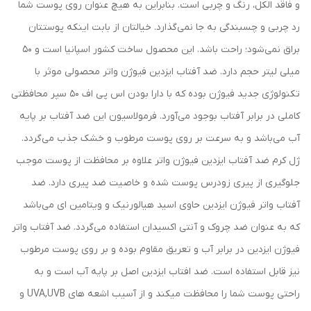
و فاقد الکل، رنگ و چربی است. بنابراین به هیچ عنوان روی پوست شما
رد چربی و چسبندگی به جا نمی‌گذارد. خیالتان از بابت اینکه پوستتان
براق نمی‌شود؛ راحت باشد. این محصول ساخت کشور اسپانیا است و 50
میلی لیتر حجم دارد. ضد آفتاب ایزدین فیوژن واتر محصولی موثر با
تکنولوژی جدید فیوژن بوده که با دارا بودن اس پی اف 50 سپر محافظتی
کاملی در برابر آفتاب بوجود می‌آورد. فرمولاسیون این ضد آفتاب بر پایه
آب می‌باشد و به سرعت بر روی پوست مرطوب و خشک جذب می‌گردد.
ژل کرم ضد آفتاب ایزدین فیوژن واتر علاوه بر محافظت از پوست موجب
جلوگیری از پیری زودرس پوست شده و خاصیت ضد پیری دارد. ضد
آفتاب واتر فیوژن ایزدین حاوی اسید هیالورنیک و ویتامین ای می‌باشد
که به عنوان ضد چروک و آنتی اکسیدان استفاده می‌گردد. ضد آفتاب واتر
فیوژن ایزدین در برابر آب و تعریق مقاوم بوده و بر روی پوست مرطوب
نیز قابل استفاده است. ضد افتاب ایزدین اصل بر پایه آب است و به
راحتی پوست شما را محافظت میکند و از آسیب اشعه های UVA,UVB و