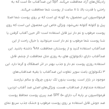
رادیکال‌های آزاد محافظت می‌کند. Spf این ضدآفتاب 50 است که به
راحتی با قدرت بالا، تا 8 ساعت از پوست شما محافظت می‌کند.
فرمولاسیون این محصول به گونه ای است که بر روی پوست شما اصلا
پیل و گلوله گلوله نمی‌شود. ویژگی خاص این محصول این است که روی
پوست مرطوب و نم دار نیز قابل استفاده است؛ اگر حین آفتاب گرفتن یا
شنا پوست شما مرطوب و نم دار است میتوانید با خیال راحت از این
ضدآفتاب استفاده کنید و از پوستتان محافظت 98% داشته باشید. این
ضدآفتاب دارای تکنولوژی های به روزی مثل محافظت از چشم، قابل
استفاده روزی پوست نم دار و جذب بهتر در اثر اصطکاک و گرما دارد. این
3 تکنولوژی باعث سوپر تفاوت این ضدآفتاب با بقیه ضدافتاب‌های
موجود در بازار است. پوست بدون لک ؛بدون چروک و سالم نیازمند
استفاده متداوم از ضدافتاب هست. ویژگی‌های اصلی ضد آفتاب ایزدین:
فرمولاسیون بر پایه آب دارای SPF 50 ضد پیری پوست محافظ پوست
ضد جوش قابل استفاده بر روی پوست مرطوب و خشک جذب سریع نمای