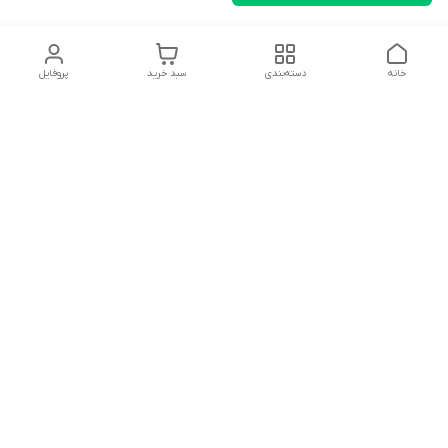
خانه
دسته‌بندی
سبد خرید
پروفایل
دسترسی سریع
تماس با ما
شکایات
درباره ما
قوانین و مقررات
سیاست حریم خصوصی
سلام به همه مانا کالایی های گل با توجه به فرارسیدن ایام عید
نوروز تمامی سفارشات تاریخ 1403/12/25 بعد از تعطیلات رسمی