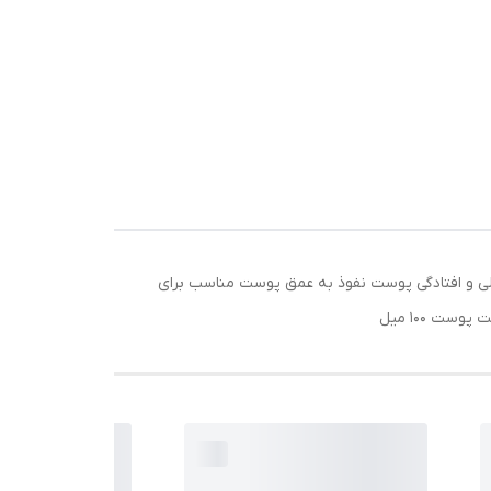
ش به پوست شاداب کننده پوست رفع شلی و افتادگی پوست نفوذ به عمق پوست مناسب برای
 100 میل