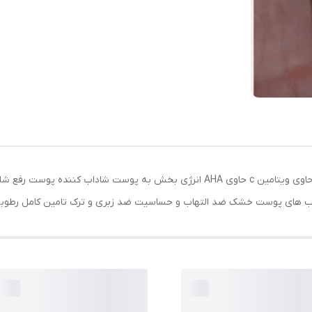
آبرسان ضد لک ضد کک و مک مغذی حاوی ویتامین E حاوی ویتامین c حاوی AHA انرژی بخ
 های پوست خشک ضد التهاب و حساسیت ضد زبری و ترک تامین کامل رطوبت پوست