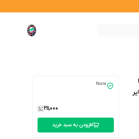
ی 100
None
یر
211,000
افزودن به سبد خرید