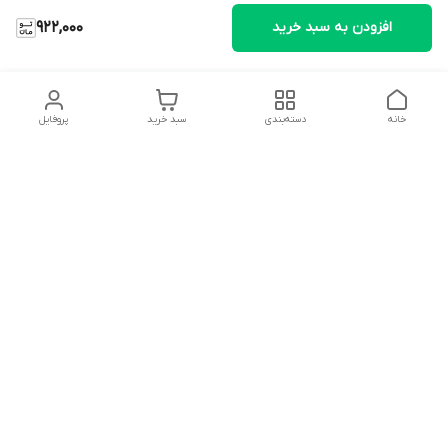
افزودن به سبد خرید
922,000
خانه
دسته‌بندی
سبد خرید
پروفایل
دسترسی سریع
تماس با ما
شکایات
درباره ما
قوانین و مقررات
سیاست حریم خصوصی