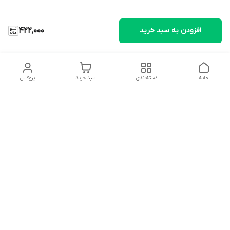
افزودن به سبد خرید
422,000
خانه
دسته‌بندی
سبد خرید
پروفایل
دسترسی سریع
تماس با ما
شکایات
درباره ما
قوانین و مقررات
سیاست حریم خصوصی