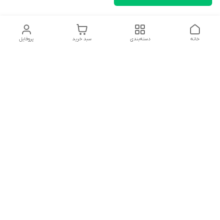
خانه
دسته‌بندی
سبد خرید
پروفایل
دسترسی سریع
تماس با ما
شکایات
درباره ما
قوانین و مقررات
سیاست حریم خصوصی
سلام به همه مانا کالایی های گل با توجه به فرارسیدن ایام عید