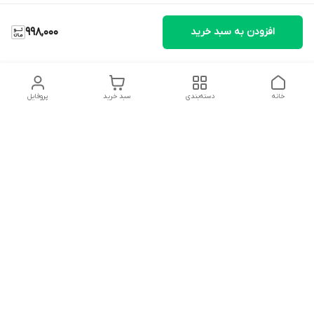
افزودن به سبد خرید
998,000
خانه
دسته‌بندی
سبد خرید
پروفایل
دسترسی سریع
تماس با ما
شکایات
درباره ما
قوانین و مقررات
سیاست حریم خصوصی