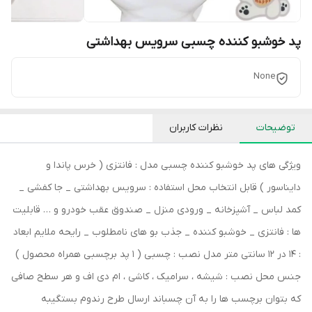
پد خوشبو کننده چسبی سرویس بهداشتی
None
توضیحات
نظرات کاربران
ویژگی های پد خوشبو کننده چسبی مدل : فانتزی ( خرس پاندا و
دایناسور ) قابل انتخاب محل استفاده : سرویس بهداشتی _ جا کفشی _
کمد لباس _ آشپزخانه _ ورودی منزل _ صندوق عقب خودرو و … قابلیت
ها : فانتزی _ خوشبو کننده _ جذب بو های نامطلوب _ رایحه ملایم ابعاد
: 14 در 12 سانتی متر مدل نصب : چسبی ( 1 پد برچسبی همراه محصول )
جنس محل نصب : شیشه ، سرامیک ، کاشی ، ام دی اف و هر سطح صافی
که بتوان برچسب ها را به آن چسباند ارسال طرح رندوم بستگیبه