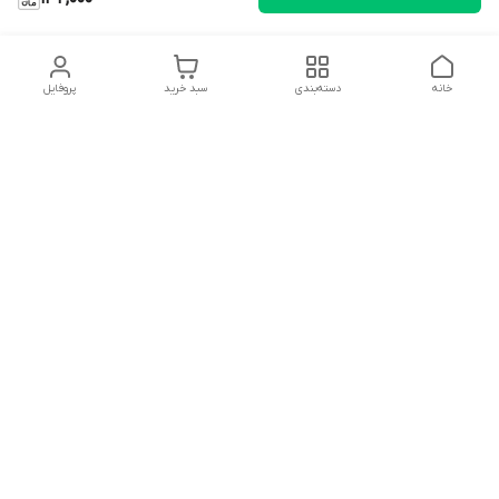
خانه
دسته‌بندی
سبد خرید
پروفایل
دسترسی سریع
تماس با ما
شکایات
درباره ما
قوانین و مقررات
سیاست حریم خصوصی
سلام به همه مانا کالایی های گل با توجه به فرارسیدن ایام عید