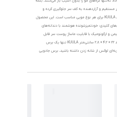
 نه‌تنها گره‌های مو را بدون آسیب باز می‌کنند، بلکه
ر مستقیم و آزاردهنده به کف سر جلوگیری کرده و
تجربه‌ای آرامش‌بخش فراهم می‌آورد. مناسب برای همه اعضای خانواده از موهای بلند و صاف گرفته تا موهای فر، ضخیم یا نازک، برس KUULA برای هر نوع مویی مناسب است. این محصول
گی‌های کلیدی: خودتمیزشونده هوشمند با دندانه‌های
ونی طراحی ایمن و ارگونومیک با قابلیت ماساژ پوست سر قابل
استفاده برای انواع مو و تمامی گروه‌های سنی مشخصات فنی: جنس بدنه: ABS با کیفیت بالا رنگ‌بندی: سفید، صورتی، آبی ابعاد: حدود 22 × 4.2 × 2.8 سانتی‌متر KUULA تنها یک برس
ربه‌ای لوکس از شانه زدن داشته باشید، برس جادویی