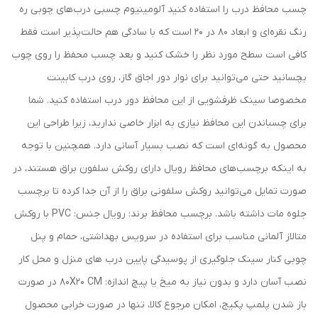
چسب محافظ درب را استفاده کنید آلومینیوم چسبی درب‌های چوبی ره
رنگ نقره‌ای و ابعاد 80 در 20 است که با سادگی هم حالت‌پذیر است فقط
کافی است سطح مورد نظر را خشک کنید و بعد چسب محفظ را روی چوب
بچسانید حتی می‌توانید برای نوار دور اجاق گاز، روی درب کابینت
مخصوصا سینک ظرفشویی از این محافظ دور درب استفاده کنید. شما
برای چسباندن این محافظ نیازی به ابزار خاصی ندارید، زیرا طراحی این
محصول به گونه‌ای است که نصب بسیار آسانی دارد. همچنین با توجه
به اینکه برچسب‌های محافظ رویال دارای روکش سلفون براق هستند، در
صورت تمایل می‌توانید روکش سلفونی براق را از آن جدا کرده تا برچسب
جلوه مات داشته باشد. برچسب محافظ برند: رویال جنس: PVC با روکش
متالاز آلمانی مناسب برای استفاده در سرویس بهداشتی، حمام و پنل
چوبی کنار سینک جلوگیری از پوسیدگی پایین درب های منزل و محل کار
نصب آسان دارد و بدون نیاز به میخ یا پیچ اندازه: 80X20 CM در صورت
باز شدن پلمپ پکیج، امکان مرجوع کالا، تنها در صورت خرابی محصول