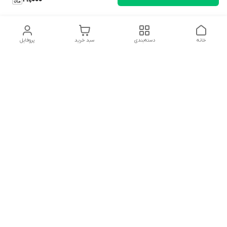
خانه
دسته‌بندی
سبد خرید
پروفایل
دسترسی سریع
تماس با ما
شکایات
درباره ما
قوانین و مقررات
سیاست حریم خصوصی
سلام به همه مانا کالایی های گل با توجه به فرارسیدن ایام عید