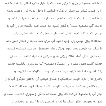
دستگاه تصفیه را روی آداپتور نصب کنید. قرار دادن فیلتر: بدنه دستگاه
را باز کنید. فیلتر سرامیکی یا غشای الیافی را داخل بدنه قرار دهید. بدنه
دستگاه را محکم کنید. تست نشتی: بعد از نصب، شیر آب را باز کنید و
حالت “آب تصفیه شده” را فعال کنید. به مدت چند دقیقه جریان آب را
بررسی کنید تا از نبود نشتی اطمینان حاصل کنید. آماده‌سازی برای
استفاده: برای اولین بار، اجازه دهید آب برای چند ثانیه از فیلتر عبور کند
تا فیلتر به خوبی تمیز شود. ویژگی های محصول: سرشیر تصفیه کننده
آب خانگی مدل zsw-010A ویژگی های سرشیر تصفیه کننده آب خانگی:
حذف آلاینده‌های مضر: این دستگاه تصفیه آب سرشیری قابلیت حذف
زنگ آهن، جلبک‌ها، کرم‌ها، رسوبات، گرد و غبار، کلوئیدها، انگل‌ها و
باکتری‌ها را دارد. فیلتر سرامیکی و غشای الیافی آن به‌طور مؤثری آب را از
این ناخالصی‌ها تصفیه می‌کند. ظرفیت تصفیه بالا: این دستگاه تا 1000
لیتر آب را تصفیه می‌کند که برای استفاده خانگی و شهری مناسب است و
نیاز به تعویض مکرر فیلترها ندارد. آبدهی بالا: با 1 لیتر در دقیقه، این