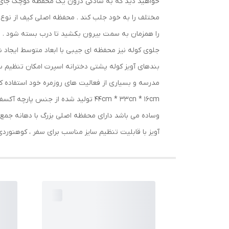
خواهید دید که به سادگی درون یک محفظه کوچک جای گ
مختلف را به خود جلب کند . محفظه اصلی کیف از نوع د
را همزمان به سمت بیرون بکشید تا درب بسته شود . دو 
جلوی کوله نیز محفظه ای جیبی با ابعاد متوسط ایجاد ش
بندهای آویز کوله پشتی دخترانه اسپرت امکان تنظیم سایز 
44cm * 33cn * 16cm تولید شده از ج
وساده می باشد دارای محفظه اصلی بزرگ با دهانه جمع 
آویز با قابلیت تنظیم سایز مناسب برای سفر ، کوهنوردی