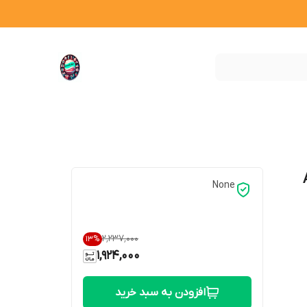
None
۲٬۲۳۷٬۰۰۰
13
%
1,924,000
افزودن به سبد خرید