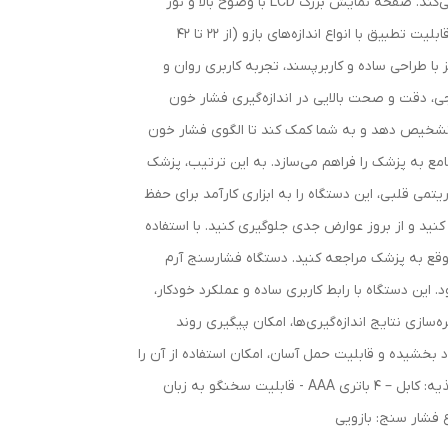
می‌آورد. انحنای بدنه دستگاه به گونه‌ای طراحی شده است که به راحتی در دست جای می‌گیرد و امکان استفاده با یک دست را فراهم می‌کند. صفحه نمایش بزرگ LCD با وضوح بالا و نور
پس‌زمینه، امکان مشاهده آسان و دقیق نتایج اندازه‌گیری را حتی در شرایط نوری نامناسب فراهم می‌کند. کاف قابل تنظیم دستگاه، با قابلیت تطبیق با انواع اندازه‌های بازو (از 22 تا 42
با طراحی ساده و کاربرپسند، تجربه کاربری روان و
نجی، دقت و صحت بالایی در اندازه‌گیری فشار خون
ز تشخیص دهد و به شما کمک کند تا الگوی فشار خون
فشار خون و ارائه گزارش جامع به پزشک را فراهم می‌سازد. به این ترتیب، پزشک
می قلبی، این دستگاه را به ابزاری کارآمد برای حفظ
 و از بروز عوارض جدی جلوگیری کنید. با استفاده
موقع به پزشک مراجعه کنید. دستگاه فشارسنج آرم
 این دستگاه با رابط کاربری ساده و عملکرد خودکار،
ه‌سازی نتایج اندازه‌گیری‌ها، امکان پیگیری روند
د بخشیده و قابلیت حمل آسان، امکان استفاده از آن را
در هر زمان و مکانی فراهم می‌کند. ویژگی های فشارسنج بازویی Arm style : - اندازه گیری خودکار فشار خون و ضربان قلب - منبع تغذیه: کابل – 4 باتری AAA - قابلیت سخنگو به زبان