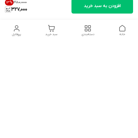
۳۸۰٬۰۰۰
13
%
افزودن به سبد خرید
327,000
خانه
دسته‌بندی
سبد خرید
پروفایل
دسترسی سریع
تماس با ما
شکایات
درباره ما
قوانین و مقررات
سیاست حریم خصوصی