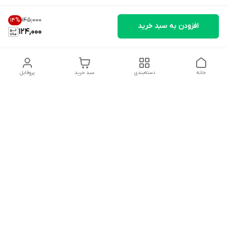
۱۴۵٬۰۰۰
14
%
افزودن به سبد خرید
124,000
خانه
دسته‌بندی
سبد خرید
پروفایل
دسترسی سریع
تماس با ما
شکایات
درباره ما
قوانین و مقررات
سیاست حریم خصوصی