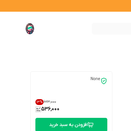
None
۶۲۳٬۰۰۰
13
%
536,000
افزودن به سبد خرید