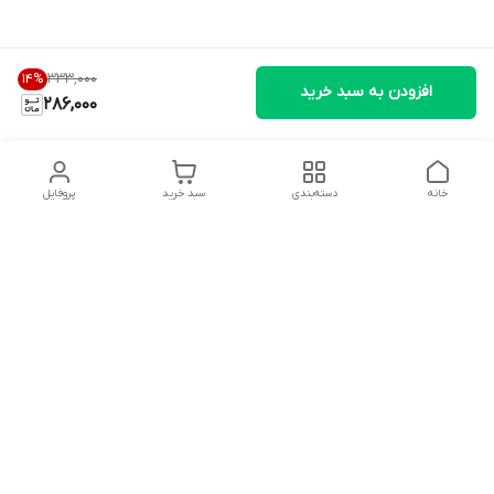
۳۳۳٬۰۰۰
14
%
افزودن به سبد خرید
286,000
خانه
دسته‌بندی
سبد خرید
پروفایل
دسترسی سریع
تماس با ما
شکایات
درباره ما
قوانین و مقررات