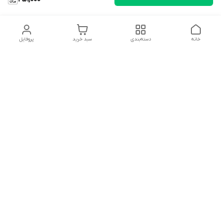
خانه
دسته‌بندی
سبد خرید
پروفایل
دسترسی سریع
تماس با ما
شکایات
درباره ما
قوانین و مقررات
سیاست حریم خصوصی
سلام به همه مانا کالایی های گل با توجه به فرارسیدن ایام عید