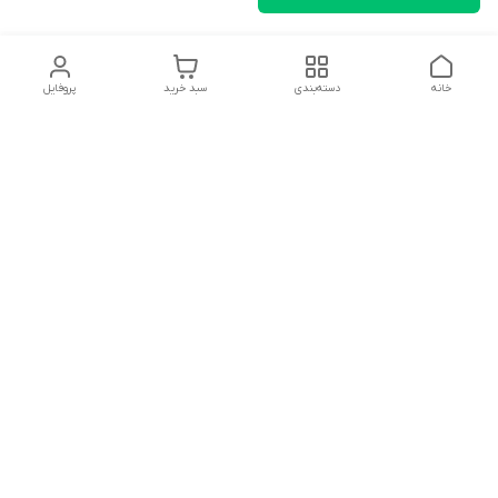
خانه
دسته‌بندی
سبد خرید
پروفایل
دسترسی سریع
تماس با ما
شکایات
درباره ما
قوانین و مقررات
سیاست حریم خصوصی
سلام به همه مانا کالایی های گل با توجه به فرارسیدن ایام عید