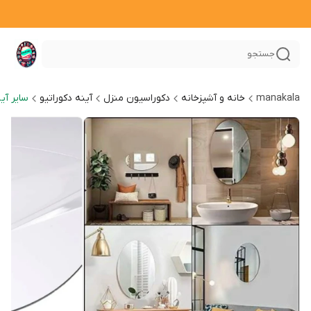
جستجو
manakala
خانه و آشپزخانه
دکوراسیون منزل
آینه دکوراتیو
سایر آین