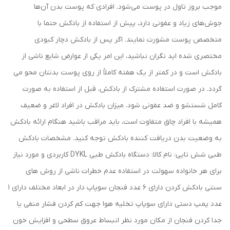
موجب بروز تاول در پوست می‌شود. افرادی که پوست بدن آن‌ها
جوش‌های زیاد و عفونی دارد، پیش از استفاده از بادکش حتما با
متخصص پوست مشورت نمایند. اگر پس از بادکش دچار کبودی
مختصری شده اید نگران نباشید، این امر یکی از عوارض شایع ناشی از
بادکش است و در کمتر از یک هفته کاملاً از روی پوست بدنتان محو می
گردد. در صورت استفاده مشترک از بادکش، قبل از استفاده به صورت
کامل شستشو و ضد عفونی شود. میزان بادکش در افراد لاغر و ضعیف
همیشه با افراد چاق متفاوت است، باید مراقب باشید هنگام ارائه بادکش
به وضعیت بدن دریافت‌ کننده بادکش توجه کنید. مشخصات بادکش
طبی شش تایی: نام کالا: دستگاه بادکش طبی DYKL کاربردی و مورد نیاز
برای هر خانواده سهولت در استفاده عدم خطرات ناشی از روش های
سنتی بادکش کردن دارای 6 عدد فنجان سوپاپ دار در ابعاد مختلف دارای 1
عدد پمپ دستی دارای سوپاپ تخلیه هوا جهت کم کردن فشار منفی یا
جدا کردن فنجان از مکان مورد نظر انبساط عروق سطحی و افزایش خون