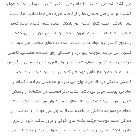
می باشد. شما می توانید با اتمام زمان بادکش کردن، سوپاپ تخلیه هوا را
کشیده و به راحتی فنجان ها را از ناحیه مورد نظر جدا نمائید. مکانیسم
عمل بادکش طبی شش تایی: این بادکش طبی شش کاپ با ایجاد فشار
منفی یا خلاء باعث انبساط عروق سطحی و افزایش خون رسانی، موجب
رسیدن اکسیژن و مواد غذایی بیشتر به بافت های سطحی می شود. در
نتیجه این فرایند موجب رفع درد و خستگی، رفع اسپاسم عضلانی، کاهش
دردهای سیاتیکی و دردهای شدید کمر، رفع لاغری های موضعی و افزایش
بافت ماهیچه و رفع چاقی موضعی، کاهش درد زانو، درمان یبوست،
کاهش قاعدگی دردناک در بانوان می شود و همچنین در ایجاد نشاط و
شادابی پوست موثر می باشد. نکات حائز اهمیت در استفاده از بادکش
طبی شش تایی: درصورتی که پاهای شما به واریس شدید دچار است از
انجام خودسرانه بادکش در ناحیه مبتلا به واریس خودداری نمائید، زیرا
ممکن است موجب حرکت لخته ‌های خونی و بروز سکته شود. از قرار
دادن بادکش طبی روی بدن به‌ مدت زمان طولانی پرهیز کنید، این کار