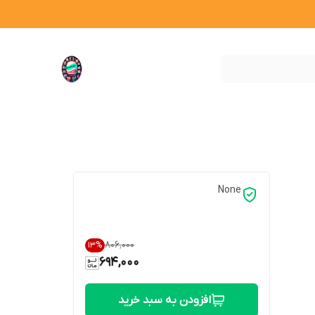
None
۸۰۶٬۰۰۰
13
%
694,000
افزودن به سبد خرید