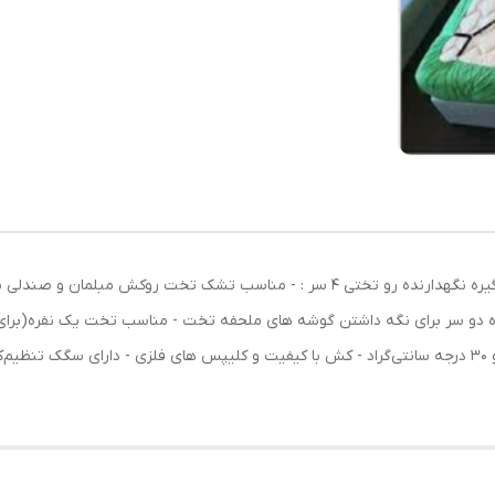
ارسال طرح رندوم بستگی به موجودی انبار ویژگی های گیره نگهدارنده رو تختی 4 سر : - من
تنظیم شونده طول برای هر سایز تشک - دمای شستشو 30 درجه سانتی‌گراد - کش با کیفیت و کلیپس های فلزی 