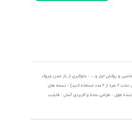
اسب تشک تخت روکش مبلمان و صندلی ماشین و روکش ابزار و .... - جلوگیری از باز شدن چروک
ها و شل قرار گرفتن ملحفه روی تخت - دارای چهار گیره دو سر برای نگه داشتن گوشه های ملحفه تخت - مناسب تخت یک نفره(برای تخت 2 نفره از 2 عدد استفاده کنید) - تسمه های
- دارای سگک تنظیم‌کننده طول - طراحی ساده و کاربردی آسان - قابلیت