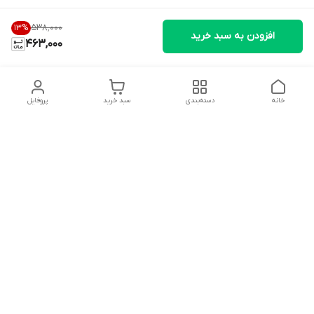
۵۳۸٬۰۰۰
13
%
افزودن به سبد خرید
463,000
خانه
دسته‌بندی
سبد خرید
پروفایل
دسترسی سریع
تماس با ما
شکایات
درباره ما
قوانین و مقررات
سیاست حریم خصوصی