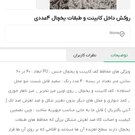
روکش داخل کابینت و طبقات یخچال 4عددی
None
توضیحات
نظرات کاربران
ویژگی های محافظ کف کابینت و یخچال جنس : PU ابعاد : 40 در 60
سانتی متر تعداد در بسته : 4 عدد رنگ : سفید قابل شست شو محل
استفاده : کف کابینت و یخچال _ روی اوپن میز تحریر _ میز ناهار خوری
_ کمد دیواری و محل های دیگر بدون تغییر شکل و ضد لغزش ضد لک (
آنتی باکتریال ) قابل جا به جایی مناسب جهیزیه ساخت : چین تضمین
کیفیت و اصالت کالا ضد لغزش مشکل بزرگی که محافظ های طبقات
یخچال دارند سطح لغزنده آن ها میباشد و اقلامی که بر روی آن ها قرار