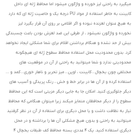
میگیرد به راحتی لیز خورده و واژگون میشود اما محافظ ژله ای داخل
کابینت به خاطر استفاده از مواد PU درجه یک و خاصیت ژله ای که دارد
به هیچ عنوان لغزنده نبوده و اگر اقلامی بر روی آن قرار بگیرد لیز
نخورده و واژگون نمیشود ، از طرفی این ضد لغزش بودن باعث چسبندگی
بیش از حد نشده و هنگام برداشتن اقلام برای شما مشکلی ایجاد نخواهد
کرد. بدون محدودیت محل استفاده محافظ سطوح ژله ای هیچگونه
محدودیتی ندارد و شما میتوانید به راحتی از آن در موقعیت های
مختلفی چون یخچال ، کابینت ، اوپن ، میز تحریر و ناهار خوری ، کمد و …
استفاده کرده و از آن ها در برابر خط و خش ، رنگ پریدگی و آسیب های
دیگر جلوگیری کنید. امکان جا به جایی دیگر مزیتی است که این محافظ
سطوح را از دیگر محافظان متمایز میکند زیرا میتوان هنگامی که محافظ
نیاز به نظافت داشت و یا محل دیگری برای استفاده از آن در نظر گرفتید
میتوانید به راحتی و بدون هیچ مشکلی آن ها را برداشته و در محل
دیگری استفاده کنید. پک 4 عددی بسته محافظ کف طبقات یخچال 4