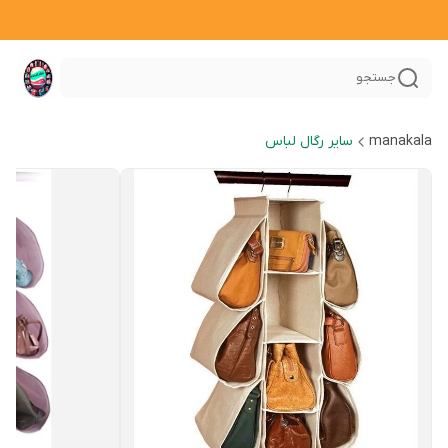
جستجو
manakala
سایر رگال لباس