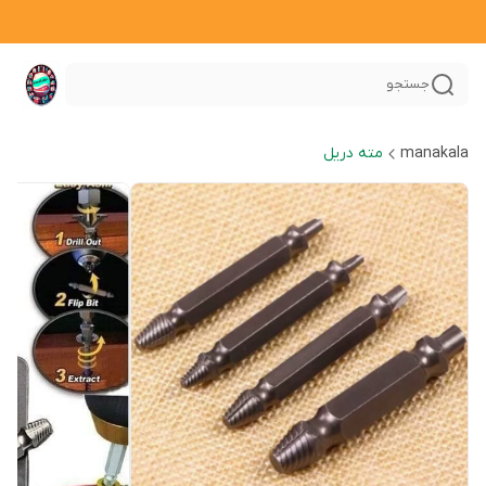
جستجو
manakala
مته دریل