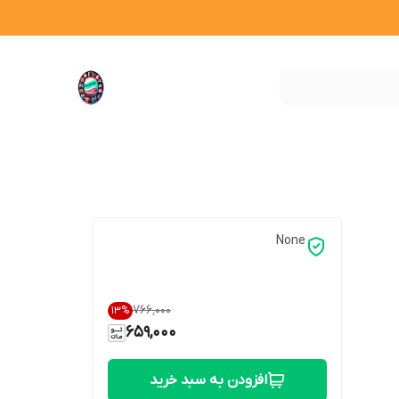
None
۷۶۶٬۰۰۰
13
%
659,000
افزودن به سبد خرید