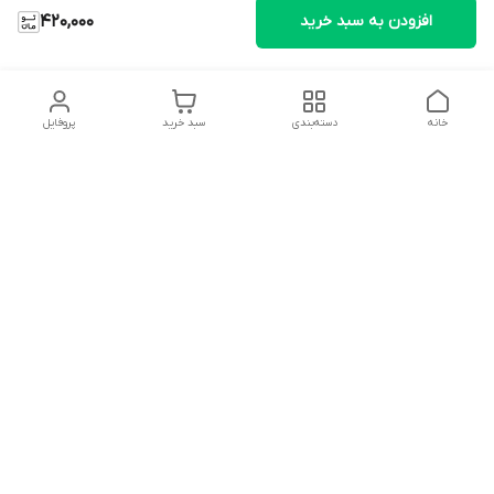
افزودن به سبد خرید
420,000
خانه
دسته‌بندی
سبد خرید
پروفایل
دسترسی سریع
تماس با ما
شکایات
درباره ما
قوانین و مقررات
سیاست حریم خصوصی