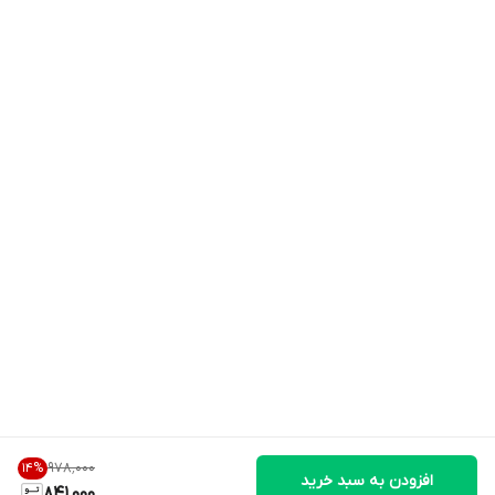
۹۷۸٬۰۰۰
14
%
افزودن به سبد خرید
841,000