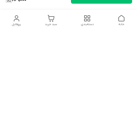
خانه
دسته‌بندی
سبد خرید
پروفایل
دسترسی سریع
تماس با ما
شکایات
درباره ما
قوانین و مقررات
سیاست حریم خصوصی
سلام به همه مانا کالایی های گل با توجه به فرارسیدن ایام عید