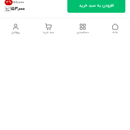
۱۷۸٬۰۰۰
14
%
افزودن به سبد خرید
153,000
خانه
دسته‌بندی
سبد خرید
پروفایل
دسترسی سریع
تماس با ما
شکایات
درباره ما
قوانین و مقررات
سیاست حریم خصوصی