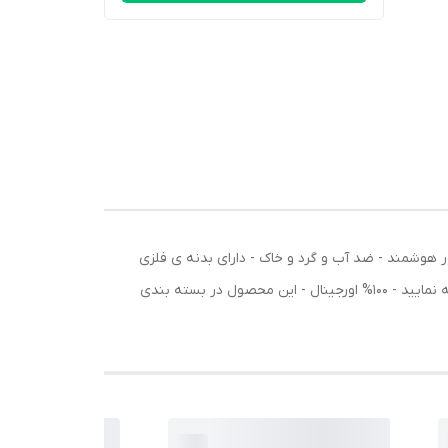
سور هوشمند - ضد آب و گرد و خاک - دارای بدنه ی فلزی
جهت استحکام در سرعت های زیاد - دارای نوری شفاف و یک دست بدیلیل زیاد ماندن در گمرک باطری سولفاته شده باید جداگانه تهیه نمایید - 100% اورجینال - این محصول در بسته بندی