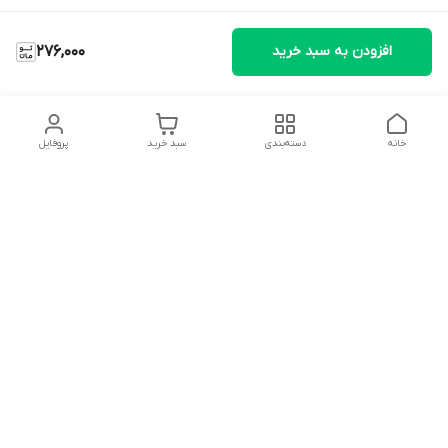
افزودن به سبد خرید
276,000
خانه
دسته‌بندی
سبد خرید
پروفایل
دسترسی سریع
تماس با ما
شکایات
درباره ما
قوانین و مقررات
سیاست حریم خصوصی