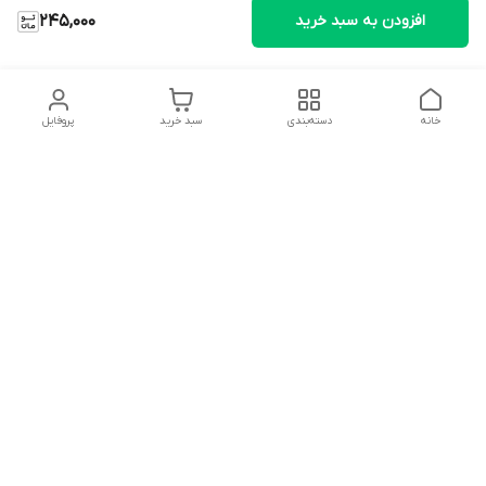
افزودن به سبد خرید
245,000
خانه
دسته‌بندی
سبد خرید
پروفایل
دسترسی سریع
تماس با ما
شکایات
درباره ما
قوانین و مقررات
سیاست حریم خصوصی