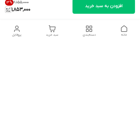
۲٬۱۵۵٬۰۰۰
14
%
افزودن به سبد خرید
1,853,000
خانه
دسته‌بندی
سبد خرید
پروفایل
دسترسی سریع
تماس با ما
شکایات
درباره ما
قوانین و مقررات
سیاست حریم خصوصی