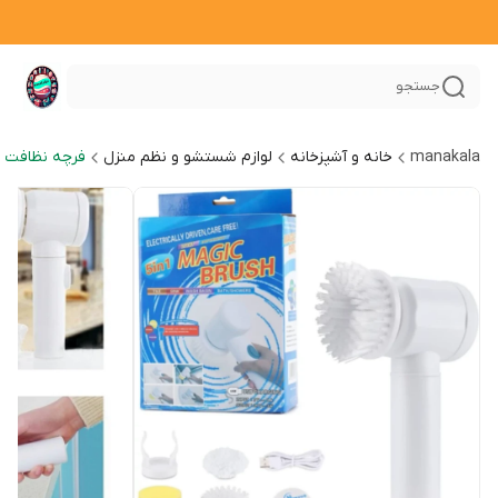
جستجو
manakala
خانه و آشپزخانه
لوازم شستشو و نظم منزل
فرچه نظافت