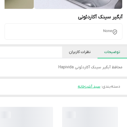
آبگیر سینک آکاردئونی
None
توضیحات
نظرات کاربران
محافظ آبگیر سینک آکاردئونی Hapivida
دسته‌بندی
:
سبد آشپزخانه