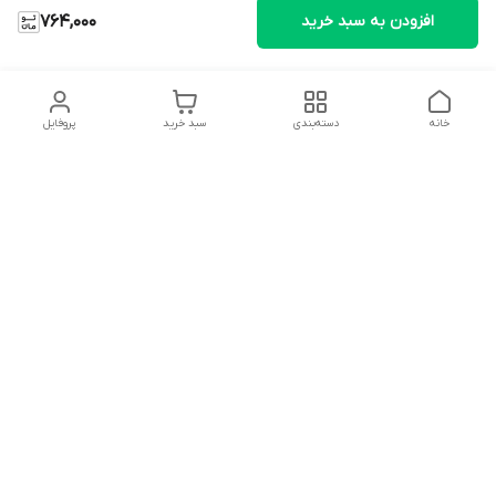
افزودن به سبد خرید
764,000
خانه
دسته‌بندی
سبد خرید
پروفایل
دسترسی سریع
تماس با ما
شکایات
درباره ما
قوانین و مقررات
سیاست حریم خصوصی