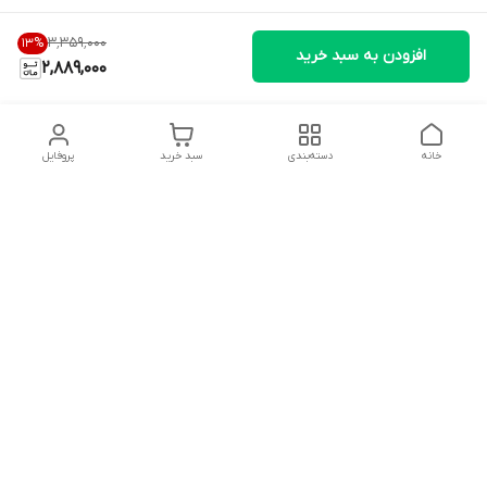
۳٬۳۵۹٬۰۰۰
13
%
افزودن به سبد خرید
2,889,000
خانه
دسته‌بندی
سبد خرید
پروفایل
دسترسی سریع
تماس با ما
شکایات
درباره ما
قوانین و مقررات
سیاست حریم خصوصی