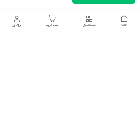
خانه
دسته‌بندی
سبد خرید
پروفایل
دسترسی سریع
تماس با ما
شکایات
درباره ما
قوانین و مقررات
سیاست حریم خصوصی
سلام به همه مانا کالایی های گل با توجه به فرارسیدن ایام عید