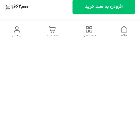
افزودن به سبد خرید
1,662,000
خانه
دسته‌بندی
سبد خرید
پروفایل
دسترسی سریع
تماس با ما
شکایات
درباره ما
قوانین و مقررات
سیاست حریم خصوصی