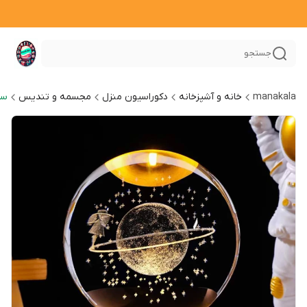
جستجو
manakala
خانه و آشپزخانه
دکوراسیون منزل
مجسمه و تندیس
سا