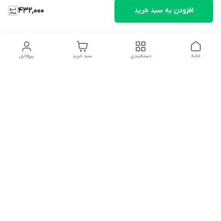
افزودن به سبد خرید
432,000
خانه
دسته‌بندی
سبد خرید
پروفایل
دسترسی سریع
تماس با ما
شکایات
درباره ما
قوانین و مقررات
سیاست حریم خصوصی