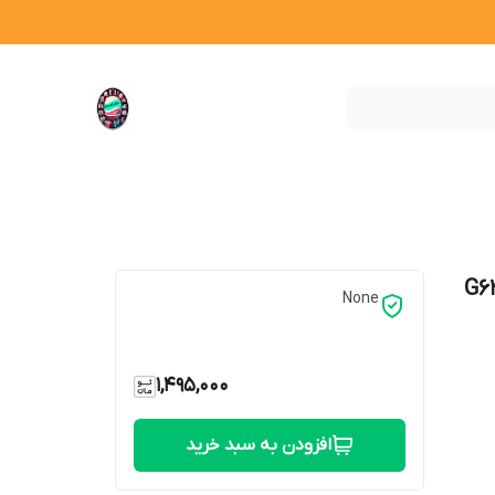
ژر وایرلس چراغ خواب G مدل G63
None
1,495,000
افزودن به سبد خرید