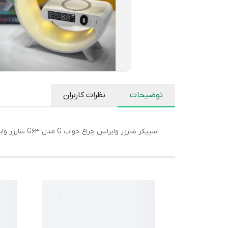
توضیحات
نظرات کاربران
اسپیکر شارژر وایرلس چراغ خواب G مدل G63 شارژر وایرلس ساعت دیجیتال رقص نور